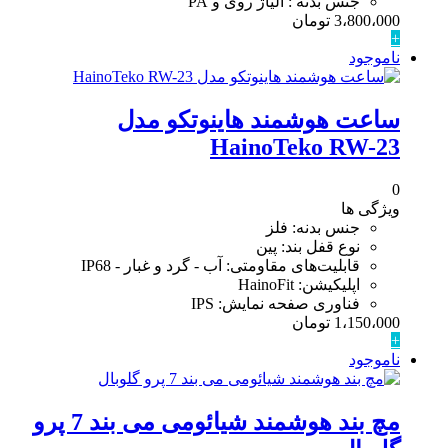
جنس بدنه : آلیاژ روی و PA
3،800،000
تومان
+
ناموجود
ساعت هوشمند هاینوتکو مدل
HainoTeko RW-23
0
ویژگی ها
جنس بدنه: فلز
نوع قفل بند: پین
قابلیت‌های مقاومتی: آب - گرد و غبار - IP68
اپلیکیشن: HainoFit
فناوری صفحه نمایش: IPS
1،150،000
تومان
+
ناموجود
مچ بند هوشمند شیائومی می بند 7 پرو