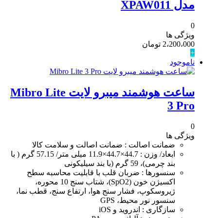
مدل XPAW011
0
ویژگی ها
2،200،000
تومان
+
ناموجود
ساعت هوشمند میبرو لایت Mibro Lite
3 Pro
0
ویژگی ها
ضمانت اصالت : ضمانت اصالت و سلامت کالا
ابعاد/ وزن : 44.7×44.7×11.9 میلی متر/ 57.15 گرم ( با
بند چرمی)، 59 گرم (با بند سیلیکونی
سنسورها : ضربان قلب با قابلیت محاسبه سطح
اکسیژن خون (SpO2)، شتاب‌ سنج 10 محوره،
ژیروسکوپ، فشار سنج هوا، ارتفاع سنج، قطب نما،
سنسور نور محیط، GPS
سازگاری : اندروید و iOS