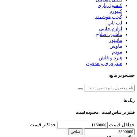
کنسول بازی
کیبورد
گجت هوشمند
لپ تاپ
لوازم جانبی
ماشین اصلاح
مانیتور
ماوس
مودم
هارد و فلش
هندزفری و هدفون
جستجو در نتایج:
رنگ ها
فیلتر براساس قیمت : محدوده قیمت
حداقل قیمت
حداكثر قيمت
صافی