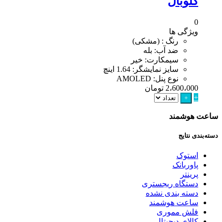
گلوبال
0
ویژگی ها
رنگ : (مشکی)
ضد آب: بله
سیمکارت: خیر
سایز نمایشگر: 1.64 اینچ
نوع پنل: AMOLED
2،600،000
تومان
+
+
ساعت هوشمند
دسته‌بندی نتایج
استوک
پاوربانک
پرینتر
دستگاه ریجستری
دسته بندی نشده
ساعت هوشمند
فلش مموری
کالای دیجیتال