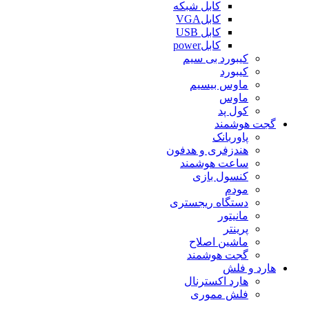
کابل شبکه
کابلVGA
کابل USB
کابلpower
کیبورد بی سیم
کیبورد
ماوس بیسیم
ماوس
کول پد
گجت هوشمند
پاوربانک
هندزفری و هدفون
ساعت هوشمند
کنسول بازی
مودم
دستگاه ریجستری
مانیتور
پرینتر
ماشین اصلاح
گجت هوشمند
هارد و فلش
هارد اکسترنال
فلش مموری