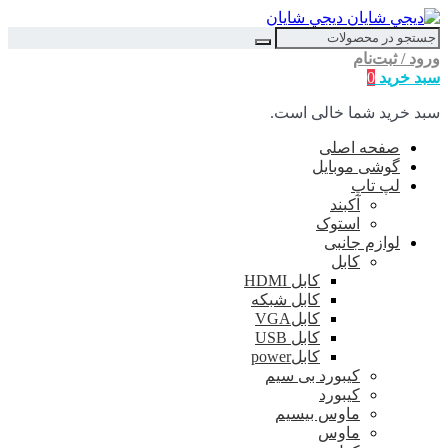
ديجي شايان
ورود / ثبت‌نام
سبد خرید
0
سبد خرید شما خالی است.
صفحه اصلی
گوشی موبایل
لپ تاپ
آکبند
استوک
لوازم جانبی
کابل
کابل HDMI
کابل شبکه
کابلVGA
کابل USB
کابلpower
کیبورد بی سیم
کیبورد
ماوس بیسیم
ماوس