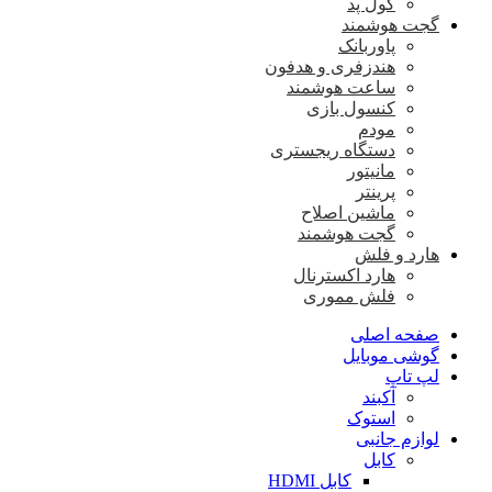
کول پد
گجت هوشمند
پاوربانک
هندزفری و هدفون
ساعت هوشمند
کنسول بازی
مودم
دستگاه ریجستری
مانیتور
پرینتر
ماشین اصلاح
گجت هوشمند
هارد و فلش
هارد اکسترنال
فلش مموری
صفحه اصلی
گوشی موبایل
لپ تاپ
آکبند
استوک
لوازم جانبی
کابل
کابل HDMI