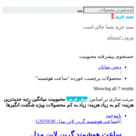
سبد خرید
0
سبد خرید شما خالی است.
ورود / ثبت‌نام
ساعت هوشمند
جستجوی پیشرفته
محبوبیت
ديجي شايان
/
محصولات برچسب خورده “ساعت هوشمند”
Showing all 7 results
مرتب سازی بر اساس:
پیش فرض
محبوبیت
میانگین رتبه
جدیدترین
هزینه: کم به زیاد
هزینه: زیاد به کم
محصولات ویژه
شگفت انگیزها
ناموجود
ساعت هوشمند گرین لاین مدل