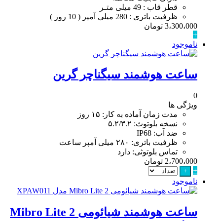
قطر قاب : 49 میلی متـر
ظرفیت باتری : 280 میلی آمپر ( 10 روز )
3،300،000
تومان
+
ناموجود
ساعت هوشمند سیگناچر گرین
0
ویژگی ها
مدت زمان آماده به کار: ۱۵ روز
نسخه بلوتوث: ۵.۲/۳.۲
ضد آب: IP68
ظرفیت باتری: ۲۸۰ میلی آمپر ساعت
تماس بلوتوثی: دارد
2،700،000
تومان
+
+
ناموجود
ساعت هوشمند شیائومی Mibro Lite 2