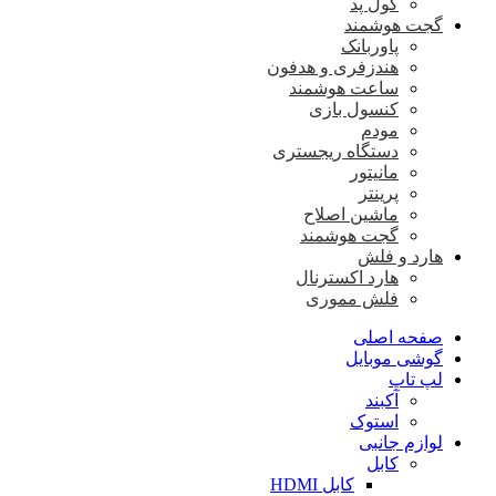
کول پد
گجت هوشمند
پاوربانک
هندزفری و هدفون
ساعت هوشمند
کنسول بازی
مودم
دستگاه ریجستری
مانیتور
پرینتر
ماشین اصلاح
گجت هوشمند
هارد و فلش
هارد اکسترنال
فلش مموری
صفحه اصلی
گوشی موبایل
لپ تاپ
آکبند
استوک
لوازم جانبی
کابل
کابل HDMI