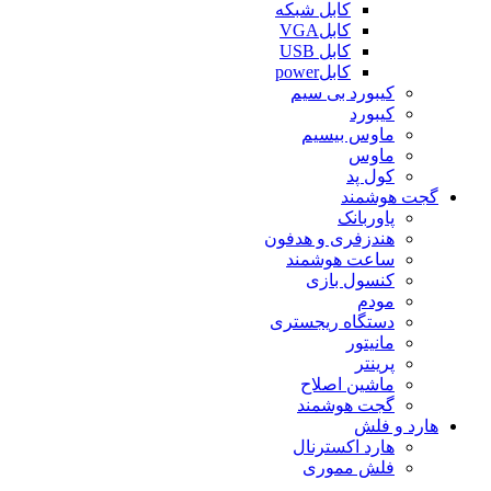
کابل شبکه
کابلVGA
کابل USB
کابلpower
کیبورد بی سیم
کیبورد
ماوس بیسیم
ماوس
کول پد
گجت هوشمند
پاوربانک
هندزفری و هدفون
ساعت هوشمند
کنسول بازی
مودم
دستگاه ریجستری
مانیتور
پرینتر
ماشین اصلاح
گجت هوشمند
هارد و فلش
هارد اکسترنال
فلش مموری