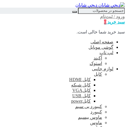
ديجي شايان
ورود / ثبت‌نام
سبد خرید
0
سبد خرید شما خالی است.
صفحه اصلی
گوشی موبایل
لپ تاپ
آکبند
استوک
لوازم جانبی
کابل
کابل HDMI
کابل شبکه
کابلVGA
کابل USB
کابلpower
کیبورد بی سیم
کیبورد
ماوس بیسیم
ماوس