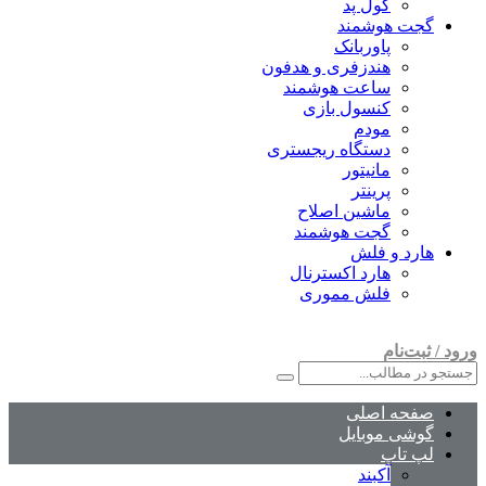
کول پد
گجت هوشمند
پاوربانک
هندزفری و هدفون
ساعت هوشمند
کنسول بازی
مودم
دستگاه ریجستری
مانیتور
پرینتر
ماشین اصلاح
گجت هوشمند
هارد و فلش
هارد اکسترنال
فلش مموری
ورود / ثبت‌نام
صفحه اصلی
گوشی موبایل
لپ تاپ
آکبند