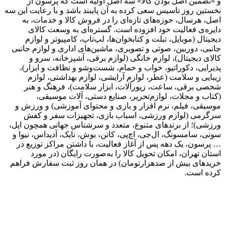
و «تضمین اصل بودن کالا» سه اصل اولیه است که پرسون از
نخستین روز تاسیس سعی کرده به آن پایبند باشد و با رعایت این سه
اصل، هرسال، حوزه‌های تازه‌ای را در فروش کالا و خدمات، به
دایره‌ی فعالیت خود افزوده است. گستره‌ای به وسعت کالای
دیجیتال (موبایل، تبلت و کتابخوان‌ها، لپ‌تاپ، کامپیوتر و لوازم
جانبی، دوربین، صوتی و تصویری، ماشین‌های اداری و لوازم جانبی
کالای دیجیتال)، لوازم خانگی (لوازم برقی، آشپزخانه، سرو و
پذیرایی، دکوراتیو، خواب و حمام، شست‌وشو و نظافت و ابزار)،
زیبایی و سلامت (عطر، لوازم آرایشی، لوازم بهداشتی، لوازم
شخصی برقی، ساعت، زیورآلات، ابزار سلامت)، فرهنگ و هنر
(کتاب و مجلات، لوازم‌تحریر، صنایع دستی، آلات موسیقی،
موسیقی، فیلم، نرم افزار و بازی و محتوای آموزشی) و ورزش و
سرگرمی (لوازم ورزشی، اسباب بازی، تجهیزات سفر و کفش
ورزشی)؛ از برندهای متنوع، متعدد و سرشناس جهانی همچون اپل،
سونی، سامسونگ، ال‌جی، اچ‌پی، کانن، بوش، نایک، آدیداس، نیوا و
… پرسون، یک دهه پس از آغاز فعالیت، با داشتن مراکز توزیع در
استان تهران، امکان تحویل کالا را به‌صورت رایگان (در مورد
خریدهای بیش از صدهزارتومان) در همان روز ثبت سفارش فراهم
کرده است.