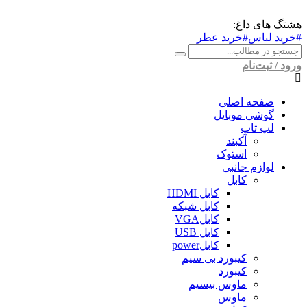
هشتگ های داغ:
#خرید لباس
#خرید عطر
ورود / ثبت‌نام
صفحه اصلی
گوشی موبایل
لپ تاپ
آکبند
استوک
لوازم جانبی
کابل
کابل HDMI
کابل شبکه
کابلVGA
کابل USB
کابلpower
کیبورد بی سیم
کیبورد
ماوس بیسیم
ماوس