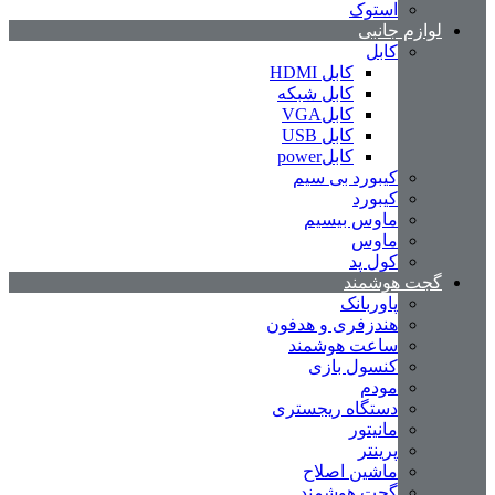
استوک
لوازم جانبی
کابل
کابل HDMI
کابل شبکه
کابلVGA
کابل USB
کابلpower
کیبورد بی سیم
کیبورد
ماوس بیسیم
ماوس
کول پد
گجت هوشمند
پاوربانک
هندزفری و هدفون
ساعت هوشمند
کنسول بازی
مودم
دستگاه ریجستری
مانیتور
پرینتر
ماشین اصلاح
گجت هوشمند