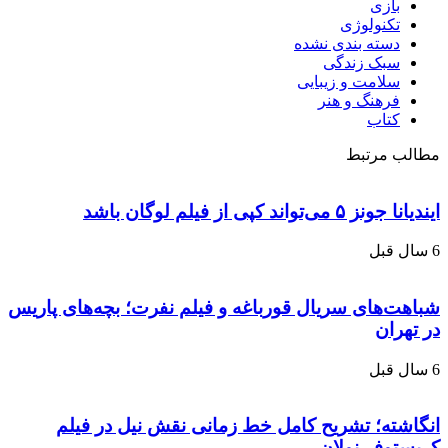
بازی
تکنولوژی
دسته بندی نشده
سبک زندگی
سلامت و زیبایی
فرهنگ و هنر
کتاب
مطالب مرتبط
ایندیانا جونز ۵ می‌­تواند کپی از فیلم لوگان باشد
6 سال قبل
شباهت‌های سریال قورباغه و فیلم نفرت؛ بچه‌های پاریس
در تهران
6 سال قبل
انگاشته؛ تشریح کامل خط زمانی نقش نیل در فیلم
کریستوفر نولان